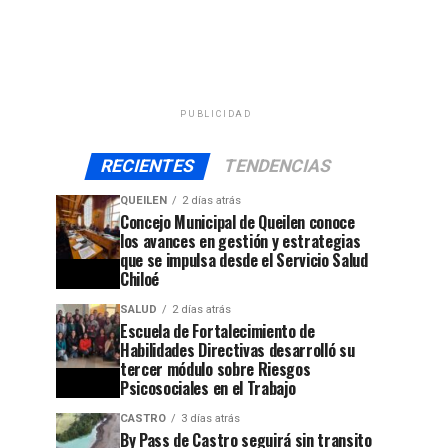
PUBLICIDAD
RECIENTES
TENDENCIAS
QUEILEN
2 días atrás
Concejo Municipal de Queilen conoce
los avances en gestión y estrategias
que se impulsa desde el Servicio Salud
Chiloé
SALUD
2 días atrás
Escuela de Fortalecimiento de
Habilidades Directivas desarrolló su
tercer módulo sobre Riesgos
Psicosociales en el Trabajo
CASTRO
3 días atrás
By Pass de Castro seguirá sin transito