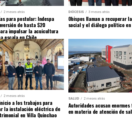
2 meses atrás
DIÓCESIS
3 meses atrás
ías para postular: Indespa
Obispos llaman a recuperar la
nversión de hasta $20
social y el diálogo político en
para impulsar la acuicultura
a escala en Chile
2 meses atrás
SALUD
2 meses atrás
nicio a los trabajos para
Autoridades acusan enormes 
r la instalación eléctrica de
en materia de atención de sa
trimonial en Villa Quinchao