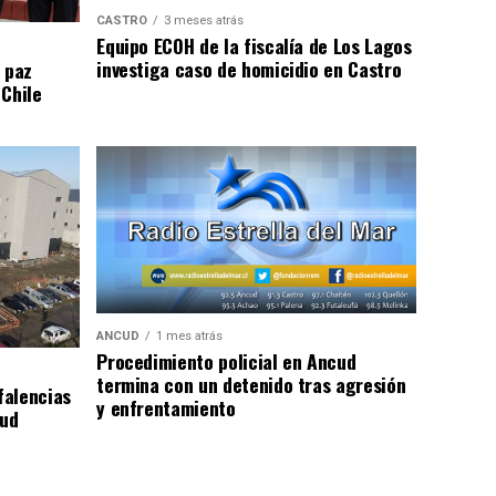
CASTRO
3 meses atrás
Equipo ECOH de la fiscalía de Los Lagos
investiga caso de homicidio en Castro
 paz
 Chile
ANCUD
1 mes atrás
Procedimiento policial en Ancud
termina con un detenido tras agresión
falencias
y enfrentamiento
lud