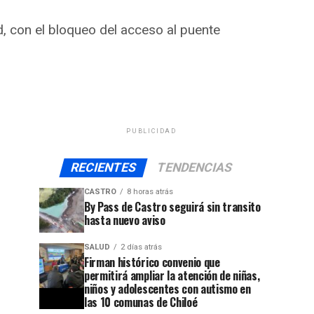
ud, con el bloqueo del acceso al puente
PUBLICIDAD
RECIENTES
TENDENCIAS
CASTRO
8 horas atrás
By Pass de Castro seguirá sin transito
hasta nuevo aviso
SALUD
2 días atrás
Firman histórico convenio que
permitirá ampliar la atención de niñas,
niños y adolescentes con autismo en
las 10 comunas de Chiloé