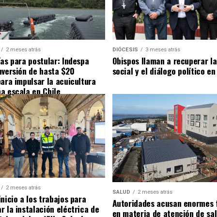
2 meses atrás
DIÓCESIS
3 meses atrás
ías para postular: Indespa
Obispos llaman a recuperar la
nversión de hasta $20
social y el diálogo político en
para impulsar la acuicultura
a escala en Chile
2 meses atrás
SALUD
2 meses atrás
nicio a los trabajos para
Autoridades acusan enormes 
r la instalación eléctrica de
en materia de atención de sa