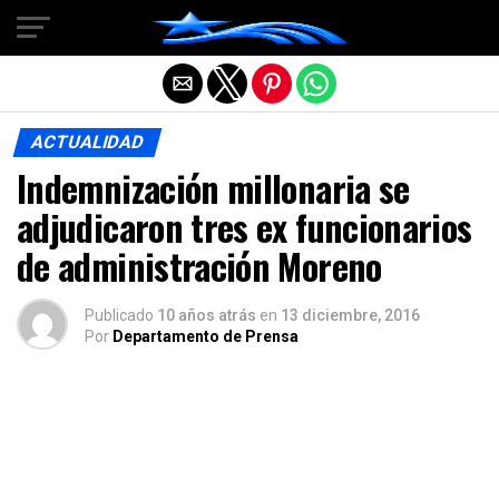
Salir de la versión móvil
ACTUALIDAD
Indemnización millonaria se
adjudicaron tres ex funcionarios
de administración Moreno
Publicado
10 años atrás
en
13 diciembre, 2016
Por
Departamento de Prensa