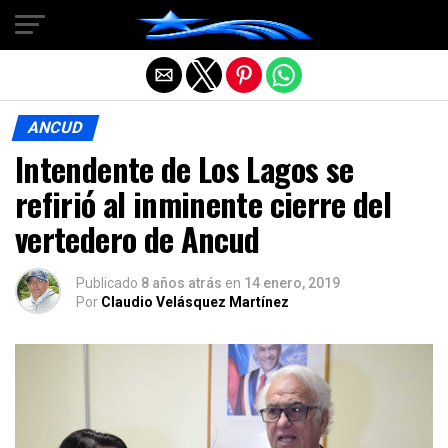
Salir de la versión móvil
ANCUD
Intendente de Los Lagos se
refirió al inminente cierre del
vertedero de Ancud
Publicado
8 años atrás
en
14 enero, 2019
Por
Claudio Velásquez Martínez