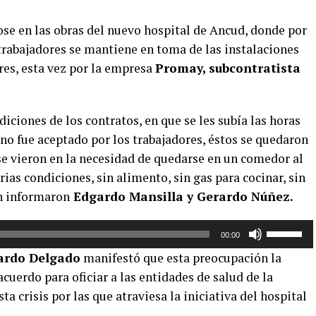
ose en las obras del nuevo hospital de Ancud, donde por
trabajadores se mantiene en toma de las instalaciones
res, esta vez por la empresa
Promay, subcontratista
iciones de los contratos, en que se les subía las horas
e no fue aceptado por los trabajadores, éstos se quedaron
se vieron en la necesidad de quedarse en un comedor al
rias condiciones, sin alimento, sin gas para cocinar, sin
ún informaron
Edgardo Mansilla y Gerardo Núñez.
Utiliza
00:00
las
ardo Delgado
manifestó que esta preocupación la
teclas
cuerdo para oficiar a las entidades de salud de la
de
ta crisis por las que atraviesa la iniciativa del hospital
flecha
arriba/aba