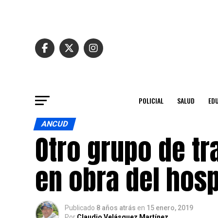
POLICIAL
SALUD
ED
ANCUD
Otro grupo de t
en obra del hosp
Publicado
8 años atrás
en
15 enero, 2019
Por
Claudio Velásquez Martínez