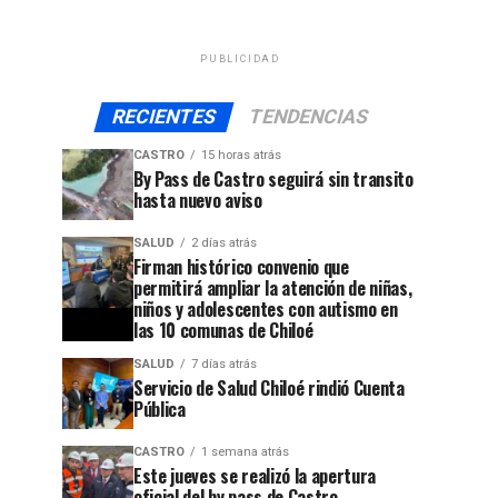
PUBLICIDAD
RECIENTES
TENDENCIAS
CASTRO
15 horas atrás
By Pass de Castro seguirá sin transito
hasta nuevo aviso
SALUD
2 días atrás
Firman histórico convenio que
permitirá ampliar la atención de niñas,
niños y adolescentes con autismo en
las 10 comunas de Chiloé
SALUD
7 días atrás
Servicio de Salud Chiloé rindió Cuenta
Pública
CASTRO
1 semana atrás
Este jueves se realizó la apertura
oficial del by pass de Castro