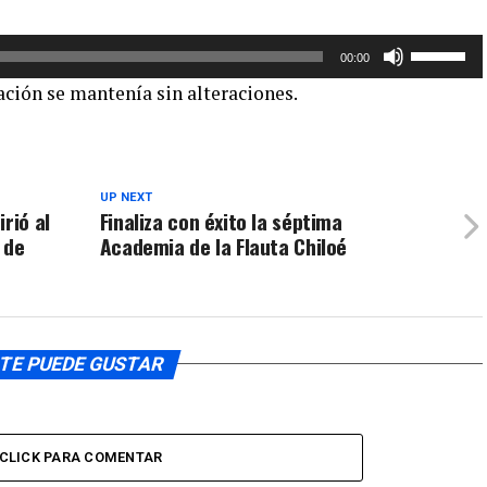
para
aumentar
Utiliza
00:00
o
las
uación se mantenía sin alteraciones.
disminuir
teclas
el
de
volumen.
flecha
arriba/aba
UP NEXT
para
rió al
Finaliza con éxito la séptima
aumentar
 de
Academia de la Flauta Chiloé
o
disminuir
el
volumen.
TE PUEDE GUSTAR
CLICK PARA COMENTAR