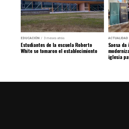
EDUCACIÓN
3 meses atrás
ACTUALIDAD
Estudiantes de la escuela Roberto
Saesa da i
White se tomaron el establecimiento
moderniza
iglesia pa