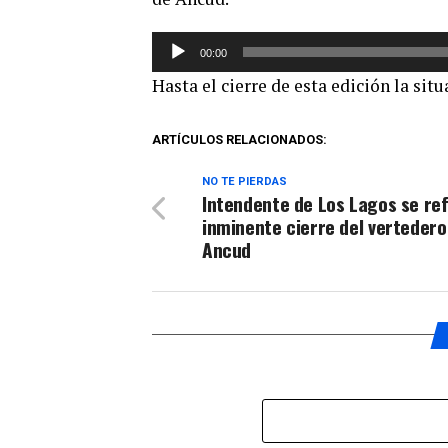
Reproductor
00:00
de
Hasta el cierre de esta edición la sit
audio
ARTÍCULOS RELACIONADOS:
NO TE PIERDAS
Intendente de Los Lagos se refi
inminente cierre del vertedero
Ancud