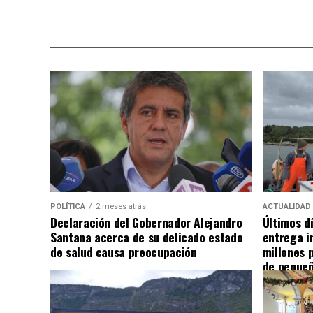
POLÍTICA
2 meses atrás
ACTUALIDAD
Declaración del Gobernador Alejandro
Últimos d
Santana acerca de su delicado estado
entrega i
de salud causa preocupación
millones 
de pequeñ