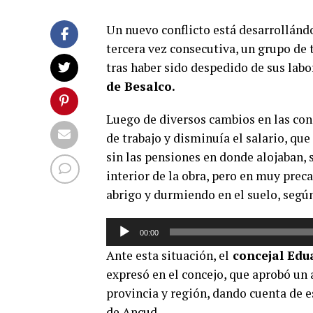
Un nuevo conflicto está desarrollánd
tercera vez consecutiva, un grupo de 
tras haber sido despedido de sus labo
de Besalco.
Luego de diversos cambios en las cond
de trabajo y disminuía el salario, qu
sin las pensiones en donde alojaban, 
interior de la obra, pero en muy preca
abrigo y durmiendo en el suelo, seg
Reproductor
00:00
de
Ante esta situación, el
concejal Edu
audio
expresó en el concejo, que aprobó un a
provincia y región, dando cuenta de es
de Ancud.