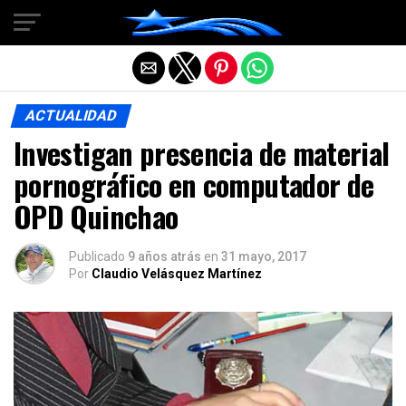
Salir de la versión móvil
ACTUALIDAD
Investigan presencia de material
pornográfico en computador de
OPD Quinchao
Publicado
9 años atrás
en
31 mayo, 2017
Por
Claudio Velásquez Martínez