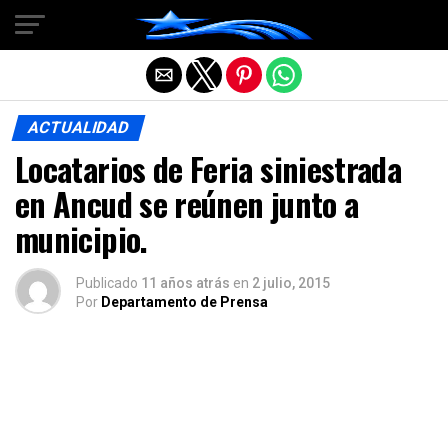
Salir de la versión móvil
ACTUALIDAD
Locatarios de Feria siniestrada
en Ancud se reúnen junto a
municipio.
Publicado
11 años atrás
en
2 julio, 2015
Por
Departamento de Prensa