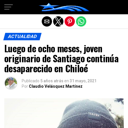
Salir de la versión móvil
ACTUALIDAD
Luego de ocho meses, joven
originario de Santiago continúa
desaparecido en Chiloé
Publicado
5 años atrás
en
31 mayo, 2021
Por
Claudio Velásquez Martínez