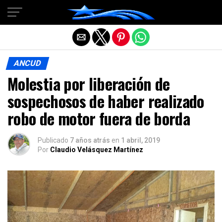
Salir de la versión móvil
ANCUD
Molestia por liberación de
sospechosos de haber realizado
robo de motor fuera de borda
Publicado
7 años atrás
en
1 abril, 2019
Por
Claudio Velásquez Martínez