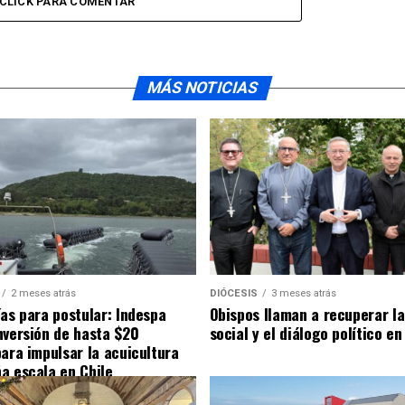
CLICK PARA COMENTAR
MÁS NOTICIAS
2 meses atrás
DIÓCESIS
3 meses atrás
ías para postular: Indespa
Obispos llaman a recuperar la
nversión de hasta $20
social y el diálogo político en
para impulsar la acuicultura
a escala en Chile