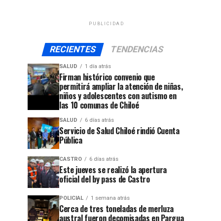
PUBLICIDAD
RECIENTES
TENDENCIAS
SALUD
1 día atrás
Firman histórico convenio que
permitirá ampliar la atención de niñas,
niños y adolescentes con autismo en
las 10 comunas de Chiloé
SALUD
6 días atrás
Servicio de Salud Chiloé rindió Cuenta
Pública
CASTRO
6 días atrás
Este jueves se realizó la apertura
oficial del by pass de Castro
POLICIAL
1 semana atrás
Cerca de tres toneladas de merluza
austral fueron decomisadas en Pargua