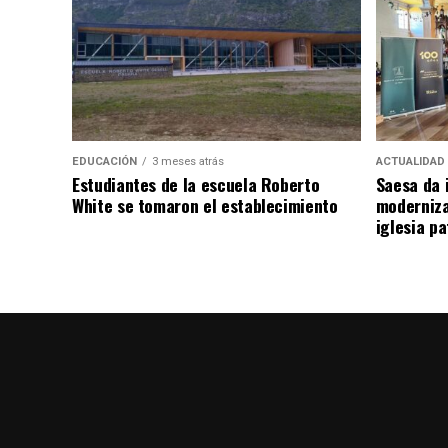
EDUCACIÓN
3 meses atrás
ACTUALIDAD
Estudiantes de la escuela Roberto
Saesa da i
White se tomaron el establecimiento
moderniza
iglesia pa