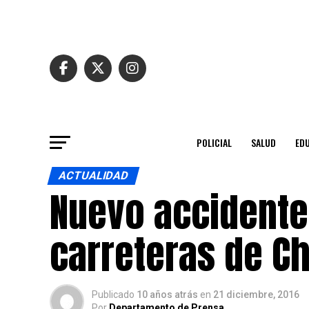
POLICIAL
SALUD
ED
ACTUALIDAD
Nuevo accidente 
carreteras de Ch
Publicado
10 años atrás
en
21 diciembre, 2016
Por
Departamento de Prensa