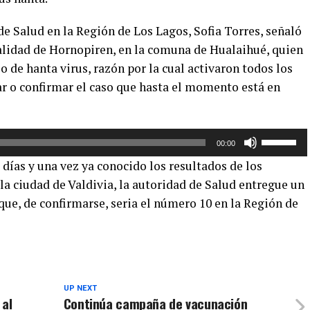
e Salud en la Región de Los Lagos, Sofia Torres, señaló
calidad de Hornopiren, en la comuna de Hualaihué, quien
 de hanta virus, razón por la cual activaron todos los
ar o confirmar el caso que hasta el momento está en
Utiliza
00:00
las
días y una vez ya conocido los resultados de los
teclas
a ciudad de Valdivia, la autoridad de Salud entregue un
de
 que, de confirmarse, seria el número 10 en la Región de
flecha
arriba/aba
para
aumentar
o
disminuir
UP NEXT
 al
Continúa campaña de vacunación
el