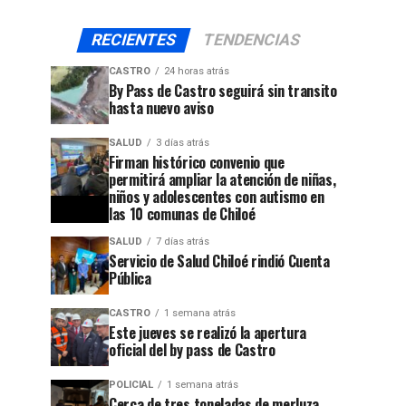
RECIENTES
TENDENCIAS
CASTRO
24 horas atrás
By Pass de Castro seguirá sin transito
hasta nuevo aviso
SALUD
3 días atrás
Firman histórico convenio que
permitirá ampliar la atención de niñas,
niños y adolescentes con autismo en
las 10 comunas de Chiloé
SALUD
7 días atrás
Servicio de Salud Chiloé rindió Cuenta
Pública
CASTRO
1 semana atrás
Este jueves se realizó la apertura
oficial del by pass de Castro
POLICIAL
1 semana atrás
Cerca de tres toneladas de merluza