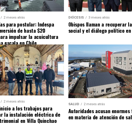
2 meses atrás
DIÓCESIS
3 meses atrás
ías para postular: Indespa
Obispos llaman a recuperar la
nversión de hasta $20
social y el diálogo político en
para impulsar la acuicultura
a escala en Chile
2 meses atrás
SALUD
2 meses atrás
nicio a los trabajos para
Autoridades acusan enormes 
r la instalación eléctrica de
en materia de atención de sa
trimonial en Villa Quinchao