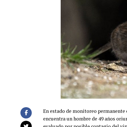
En estado de monitoreo permanente e
encuentra un hombre de 49 años oriu
evaluado por posible contagio del vir