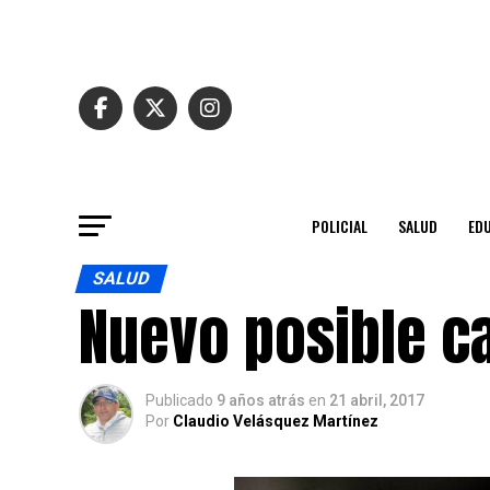
POLICIAL
SALUD
ED
SALUD
Nuevo posible c
Publicado
9 años atrás
en
21 abril, 2017
Por
Claudio Velásquez Martínez