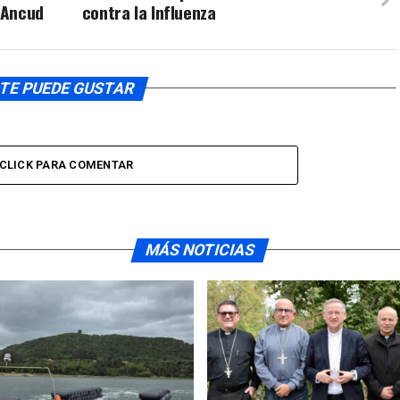
e Ancud
contra la Influenza
volumen.
TE PUEDE GUSTAR
CLICK PARA COMENTAR
MÁS NOTICIAS