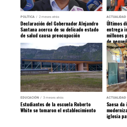
POLÍTICA
2 meses atrás
ACTUALIDAD
Declaración del Gobernador Alejandro
Últimos d
Santana acerca de su delicado estado
entrega i
de salud causa preocupación
millones 
de pequeñ
EDUCACIÓN
3 meses atrás
ACTUALIDAD
Estudiantes de la escuela Roberto
Saesa da i
White se tomaron el establecimiento
moderniza
iglesia pa