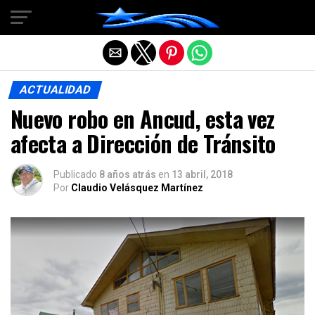
Salir de la versión móvil
ACTUALIDAD
Nuevo robo en Ancud, esta vez
afecta a Dirección de Tránsito
Publicado
8 años atrás
en
13 abril, 2018
Por
Claudio Velásquez Martínez