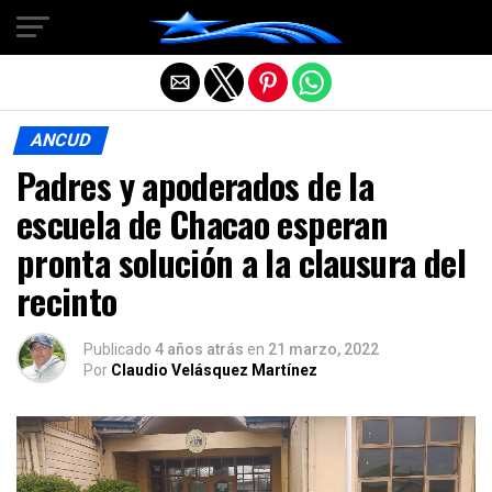
Salir de la versión móvil
ANCUD
Padres y apoderados de la
escuela de Chacao esperan
pronta solución a la clausura del
recinto
Publicado
4 años atrás
en
21 marzo, 2022
Por
Claudio Velásquez Martínez