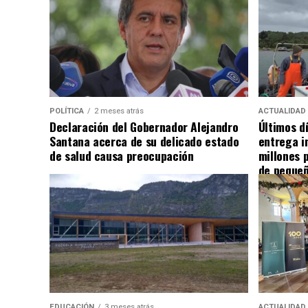
POLÍTICA
2 meses atrás
ACTUALIDAD
Declaración del Gobernador Alejandro
Últimos d
Santana acerca de su delicado estado
entrega i
de salud causa preocupación
millones 
de pequeñ
EDUCACIÓN
3 meses atrás
ACTUALIDAD