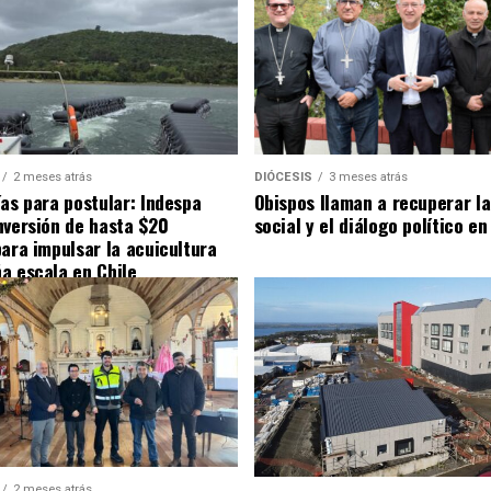
2 meses atrás
DIÓCESIS
3 meses atrás
ías para postular: Indespa
Obispos llaman a recuperar la
nversión de hasta $20
social y el diálogo político en
para impulsar la acuicultura
a escala en Chile
2 meses atrás