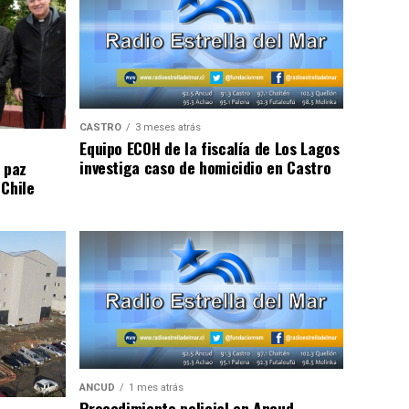
CASTRO
3 meses atrás
Equipo ECOH de la fiscalía de Los Lagos
investiga caso de homicidio en Castro
 paz
 Chile
ANCUD
1 mes atrás
Procedimiento policial en Ancud