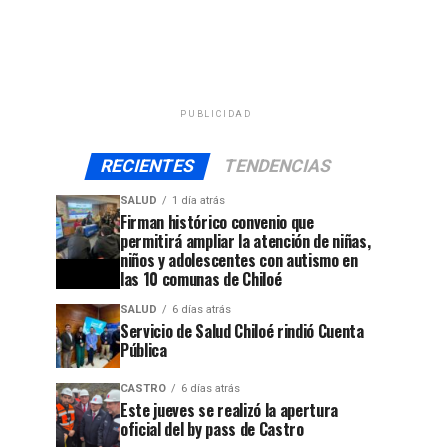
PUBLICIDAD
RECIENTES
TENDENCIAS
SALUD
1 día atrás
Firman histórico convenio que
permitirá ampliar la atención de niñas,
niños y adolescentes con autismo en
las 10 comunas de Chiloé
SALUD
6 días atrás
Servicio de Salud Chiloé rindió Cuenta
Pública
CASTRO
6 días atrás
Este jueves se realizó la apertura
oficial del by pass de Castro