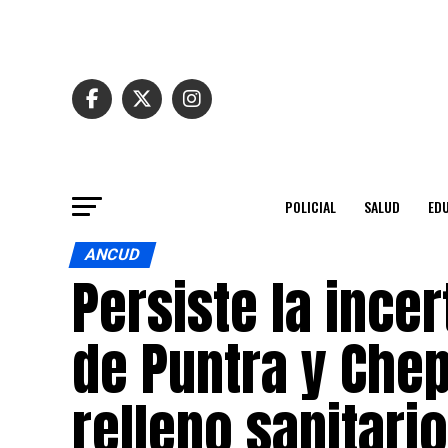
POLICIAL
SALUD
ED
ANCUD
Persiste la ince
de Puntra y Chep
relleno sanitario