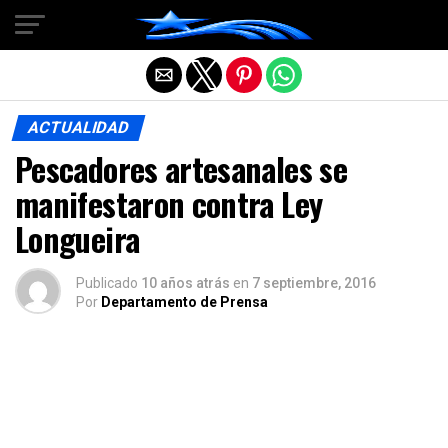
Salir de la versión móvil
ACTUALIDAD
Pescadores artesanales se
manifestaron contra Ley
Longueira
Publicado
10 años atrás
en
7 septiembre, 2016
Por
Departamento de Prensa