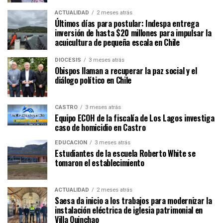
ACTUALIDAD
2 meses atrás
Últimos días para postular: Indespa entrega
inversión de hasta $20 millones para impulsar la
acuicultura de pequeña escala en Chile
DIÓCESIS
3 meses atrás
Obispos llaman a recuperar la paz social y el
diálogo político en Chile
CASTRO
3 meses atrás
Equipo ECOH de la fiscalía de Los Lagos investiga
caso de homicidio en Castro
EDUCACIÓN
3 meses atrás
Estudiantes de la escuela Roberto White se
tomaron el establecimiento
ACTUALIDAD
2 meses atrás
Saesa da inicio a los trabajos para modernizar la
instalación eléctrica de iglesia patrimonial en
Villa Quinchao