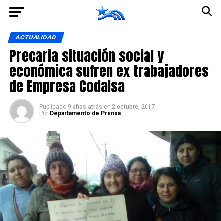
Ir a la versión móvil
ACTUALIDAD
Precaria situación social y
económica sufren ex trabajadores
de Empresa Codalsa
Publicado
9 años atrás
en
2 octubre, 2017
Por
Departamento de Prensa