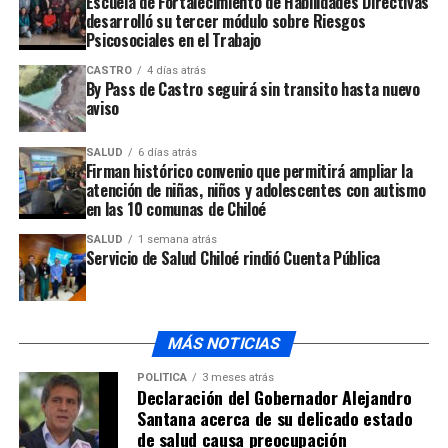
Accidente de tránsito deja un hombre lesionado en
Escuela de Fortalecimiento de Habilidades Directivas
desarrolló su tercer módulo sobre Riesgos
Ancud
Psicosociales en el Trabajo
NO TE PIERDAS
Sismo de menor intensidad fue percibido en las regiones
CASTRO
4 días atrás
By Pass de Castro seguirá sin transito hasta nuevo
de Los Lagos y Aysén
aviso
SALUD
6 días atrás
Firman histórico convenio que permitirá ampliar la
atención de niñas, niños y adolescentes con autismo
en las 10 comunas de Chiloé
SALUD
1 semana atrás
Servicio de Salud Chiloé rindió Cuenta Pública
MÁS NOTICIAS
POLÍTICA
3 meses atrás
Declaración del Gobernador Alejandro
Santana acerca de su delicado estado
de salud causa preocupación