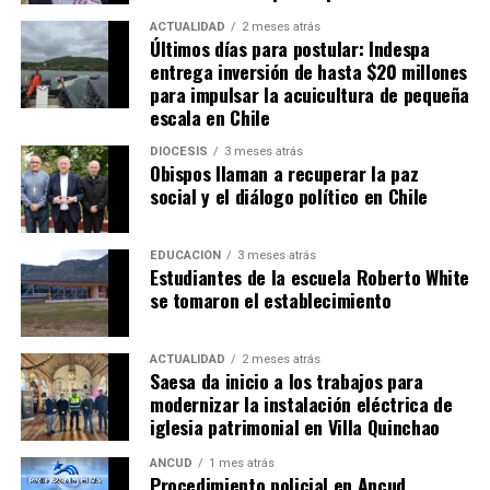
ACTUALIDAD
2 meses atrás
Últimos días para postular: Indespa
entrega inversión de hasta $20 millones
para impulsar la acuicultura de pequeña
escala en Chile
DIÓCESIS
3 meses atrás
Obispos llaman a recuperar la paz
social y el diálogo político en Chile
EDUCACIÓN
3 meses atrás
Estudiantes de la escuela Roberto White
se tomaron el establecimiento
ACTUALIDAD
2 meses atrás
Saesa da inicio a los trabajos para
modernizar la instalación eléctrica de
iglesia patrimonial en Villa Quinchao
ANCUD
1 mes atrás
Procedimiento policial en Ancud