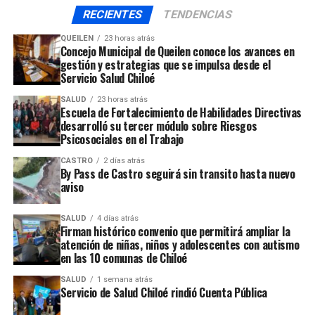
en este homicidio existen otras dos personas más que
RECIENTES
TENDENCIAS
estarían involucradas, las que están siendo buscadas por
QUEILEN
23 horas atrás
la policía.
Concejo Municipal de Queilen conoce los avances en
gestión y estrategias que se impulsa desde el
Servicio Salud Chiloé
SALUD
23 horas atrás
Escuela de Fortalecimiento de Habilidades Directivas
La imputada deberá permanecer en prisión preventiva
desarrolló su tercer módulo sobre Riesgos
Psicosociales en el Trabajo
en el recinto carcelario de Alto Bonito en Puerto Montt.
CASTRO
2 días atrás
El tribunal fijó en 90 días el plazo de investigación de
By Pass de Castro seguirá sin transito hasta nuevo
aviso
este caso.
SALUD
4 días atrás
ARTÍCULOS RELACIONADOS:
Firman histórico convenio que permitirá ampliar la
atención de niñas, niños y adolescentes con autismo
UP NEXT
en las 10 comunas de Chiloé
Joven agredido en Quellón se se mantiene internado en
estado grave en hospital regional
SALUD
1 semana atrás
Servicio de Salud Chiloé rindió Cuenta Pública
NO TE PIERDAS
Cuatro personas detenidas fue el saldo del operativo de