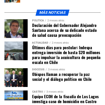
desalojo del fundo “Los Millanes” ocurrido la noche del
domingo
MÁS NOTICIAS
POLÍTICA
2 meses atrás
Declaración del Gobernador Alejandro
Santana acerca de su delicado estado
de salud causa preocupación
ACTUALIDAD
2 meses atrás
Últimos días para postular: Indespa
entrega inversión de hasta $20 millones
para impulsar la acuicultura de pequeña
escala en Chile
DIÓCESIS
3 meses atrás
Obispos llaman a recuperar la paz
social y el diálogo político en Chile
CASTRO
3 meses atrás
Equipo ECOH de la fiscalía de Los Lagos
investiga caso de homicidio en Castro