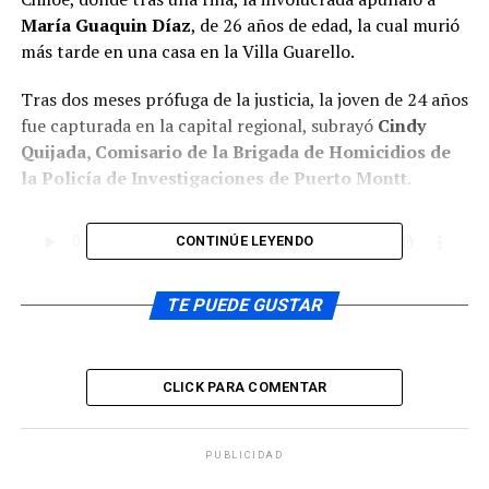
María Guaquin Díaz
, de 26 años de edad, la cual murió
más tarde en una casa en la Villa Guarello.
Tras dos meses prófuga de la justicia, la joven de 24 años
fue capturada en la capital regional, subrayó
Cindy
Quijada, Comisario de la Brigada de Homicidios de
la Policía de Investigaciones de Puerto Montt.
CONTINÚE LEYENDO
El
fiscal de la causa, Luis Barría
, expresó que existe
TE PUEDE GUSTAR
certeza por parte del ministerio Público, que la mujer
detenida es quien dio muerte a la joven en el mes de julio
pasado.
CLICK PARA COMENTAR
PUBLICIDAD
Afirmó el persecutor que según se ha podido conocer,