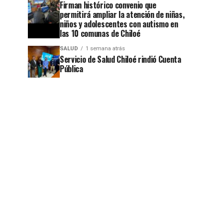
Firman histórico convenio que
permitirá ampliar la atención de niñas,
niños y adolescentes con autismo en
las 10 comunas de Chiloé
SALUD
1 semana atrás
Servicio de Salud Chiloé rindió Cuenta
Pública
jo