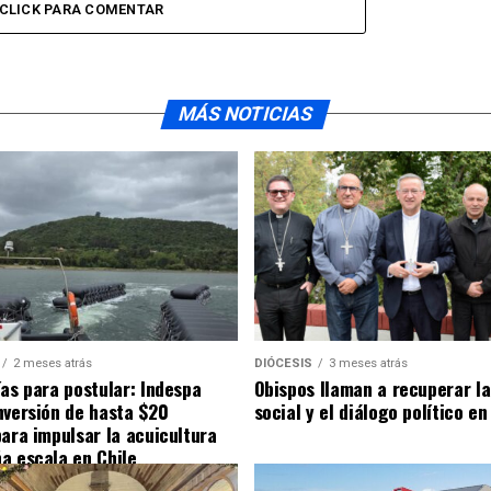
CLICK PARA COMENTAR
MÁS NOTICIAS
2 meses atrás
DIÓCESIS
3 meses atrás
ías para postular: Indespa
Obispos llaman a recuperar la
nversión de hasta $20
social y el diálogo político en
para impulsar la acuicultura
a escala en Chile