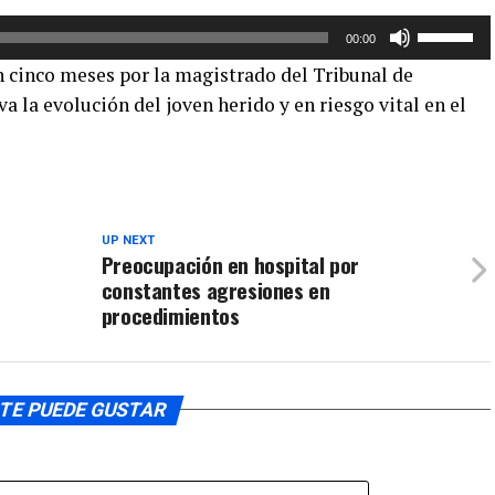
para
aumentar
Utiliza
00:00
o
las
en cinco meses por la magistrado del Tribunal de
disminuir
teclas
a la evolución del joven herido y en riesgo vital en el
el
de
volumen.
flecha
arriba/aba
para
aumentar
o
UP NEXT
Preocupación en hospital por
disminuir
constantes agresiones en
el
procedimientos
volumen.
TE PUEDE GUSTAR