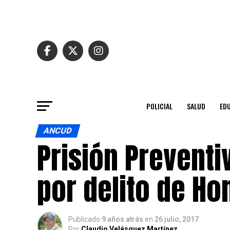
POLICIAL
SALUD
ED
ANCUD
Prisión Preventi
por delito de Ho
Publicado
9 años atrás
en
26 julio, 2017
Por
Claudio Velásquez Martínez