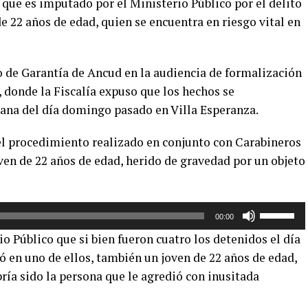
 que es imputado por el Ministerio Público por el delito
 22 años de edad, quien se encuentra en riesgo vital en
o de Garantía de Ancud en la audiencia de formalización
, donde la Fiscalía expuso que los hechos se
ana del día domingo pasado en Villa Esperanza.
 el procedimiento realizado en conjunto con Carabineros
oven de 22 años de edad, herido de gravedad por un objeto
Utiliza
00:00
las
io Público que si bien fueron cuatro los detenidos el día
teclas
 en uno de ellos, también un joven de 22 años de edad,
de
ría sido la persona que le agredió con inusitada
flecha
arriba/aba