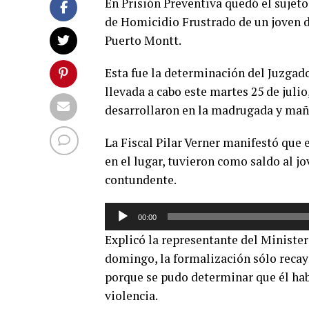
En Prisión Preventiva quedó el sujeto
de Homicidio Frustrado de un joven de
Puerto Montt.
Esta fue la determinación del Juzgad
llevada a cabo este martes 25 de julio
desarrollaron en la madrugada y mañ
La Fiscal Pilar Verner manifestó que
en el lugar, tuvieron como saldo al j
contundente.
Reproductor
00:00
de
Explicó la representante del Minister
audio
domingo, la formalización sólo recayó
porque se pudo determinar que él hab
violencia.