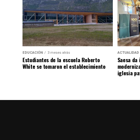
EDUCACIÓN
3 meses atrás
ACTUALIDAD
Estudiantes de la escuela Roberto
Saesa da i
White se tomaron el establecimiento
moderniza
iglesia pa