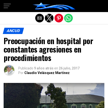
Salir de la versión móvil
ANCUD
Preocupación en hospital por
constantes agresiones en
procedimientos
Publicado
9 años atrás
en
26 julio, 2017
Por
Claudio Velásquez Martínez