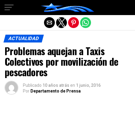
Salir de la versión móvil
ACTUALIDAD
Problemas aquejan a Taxis
Colectivos por movilización de
pescadores
Publicado
10 años atrás
en
1 junio, 2016
Por
Departamento de Prensa