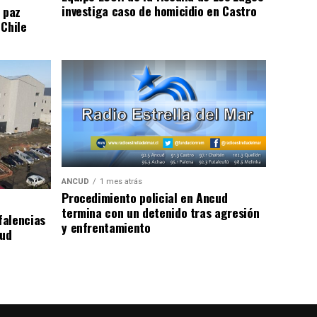
investiga caso de homicidio en Castro
 paz
 Chile
ANCUD
1 mes atrás
Procedimiento policial en Ancud
termina con un detenido tras agresión
falencias
y enfrentamiento
lud