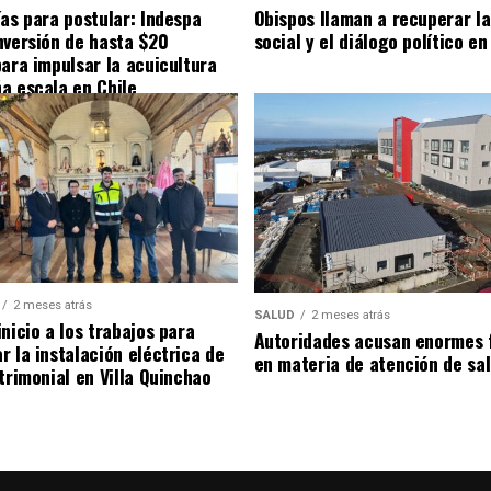
ías para postular: Indespa
Obispos llaman a recuperar la
nversión de hasta $20
social y el diálogo político en
para impulsar la acuicultura
a escala en Chile
2 meses atrás
SALUD
2 meses atrás
nicio a los trabajos para
Autoridades acusan enormes 
r la instalación eléctrica de
en materia de atención de sa
trimonial en Villa Quinchao