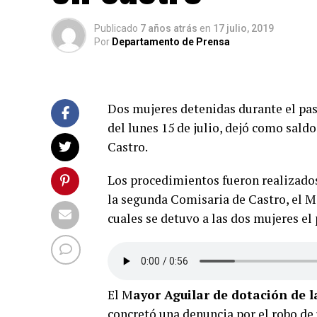
Publicado
7 años atrás
en
17 julio, 2019
Por
Departamento de Prensa
Dos mujeres detenidas durante el pas
del lunes 15 de julio, dejó como sald
Castro.
Los procedimientos fueron realizados
la segunda Comisaria de Castro, el Ma
cuales se detuvo a las dos mujeres el
El M
ayor Aguilar de dotación de l
concretó una denuncia por el robo de 