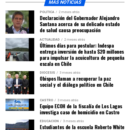
MÁS NOTICIAS
POLÍTICA
2 meses atrás
Declaración del Gobernador Alejandro
Santana acerca de su delicado estado
de salud causa preocupación
ACTUALIDAD
2 meses atrás
Últimos días para postular: Indespa
entrega inversión de hasta $20 millones
para impulsar la acuicultura de pequeña
escala en Chile
DIÓCESIS
3 meses atrás
Obispos llaman a recuperar la paz
social y el diálogo político en Chile
CASTRO
3 meses atrás
Equipo ECOH de la fiscalía de Los Lagos
investiga caso de homicidio en Castro
EDUCACIÓN
3 meses atrás
Estudiantes de la escuela Roberto White