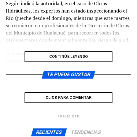
Según indicó la autoridad, en el caso de Obras
Hidráulicas, los expertos han estado inspeccionando el
Río Queche desde el domingo, mientras que este martes
se reunieron con profesionales de la Dirección de Obras
del Municipio de Hualaihué, para recorrer todos los
otros sectores donde eventualmente hay riesgo de alud.
Asimismo, Vialidad dispuso dos máquinas
CONTINÚE LEYENDO
retroexcavadoras, operando bajo la instrucción de
profesionales de Obras Hidráulicas, para realizar una
TE PUEDE GUSTAR
limpieza al Río Queche y asegurar la conectividad del
sector.
Cabe indicar además que Vialidad posee un Contrato de
CLICK PARA COMENTAR
Conservación Global operando en la comuna de
Hualaihué, que también está realizando labores de
mantención de caminos y que está disponible con
PUBLICIDAD
nuevas máquinas en caso de que Obras Hidráulicas
RECIENTES
TENDENCIAS
detecte nuevas necesidades en los cauces comunales.