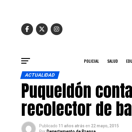
POLICIAL
SALUD
ED
ACTUALIDAD
Puqueldón cont
recolector de b
Publicado
11 años atrás
en
22 mayo, 2015
Por
Departamento de Prensa