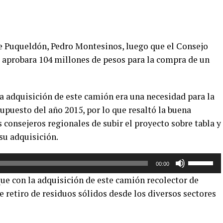
e Puqueldón, Pedro Montesinos, luego que el Consejo
, aprobara 104 millones de pesos para la compra de un
la adquisición de este camión era una necesidad para la
upuesto del año 2015, por lo que resaltó la buena
 consejeros regionales de subir el proyecto sobre tabla y
su adquisición.
Utiliza
00:00
las
ue con la adquisición de este camión recolector de
teclas
e retiro de residuos sólidos desde los diversos sectores
de
flecha
arriba/aba