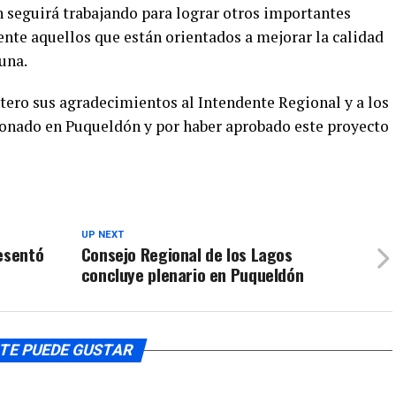
 seguirá trabajando para lograr otros importantes
para
nte aquellos que están orientados a mejorar la calidad
aumentar
o
una.
disminuir
el
tero sus agradecimientos al Intendente Regional y a los
volumen.
ionado en Puqueldón y por haber aprobado este proyecto
UP NEXT
esentó
Consejo Regional de los Lagos
concluye plenario en Puqueldón
TE PUEDE GUSTAR