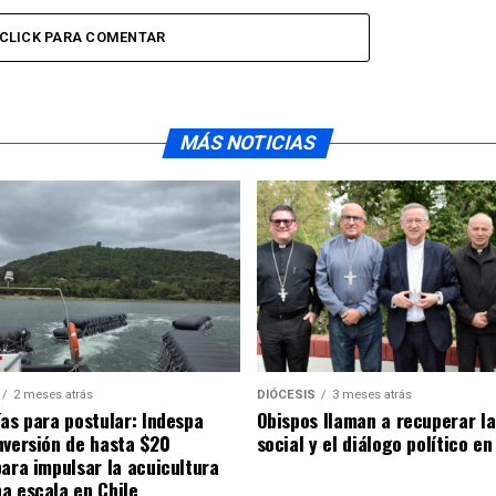
CLICK PARA COMENTAR
MÁS NOTICIAS
2 meses atrás
DIÓCESIS
3 meses atrás
ías para postular: Indespa
Obispos llaman a recuperar la
nversión de hasta $20
social y el diálogo político en
para impulsar la acuicultura
a escala en Chile