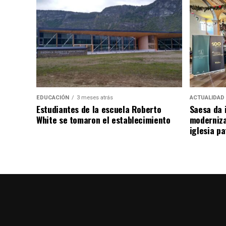
EDUCACIÓN
3 meses atrás
ACTUALIDAD
Estudiantes de la escuela Roberto
Saesa da i
White se tomaron el establecimiento
moderniza
iglesia pa