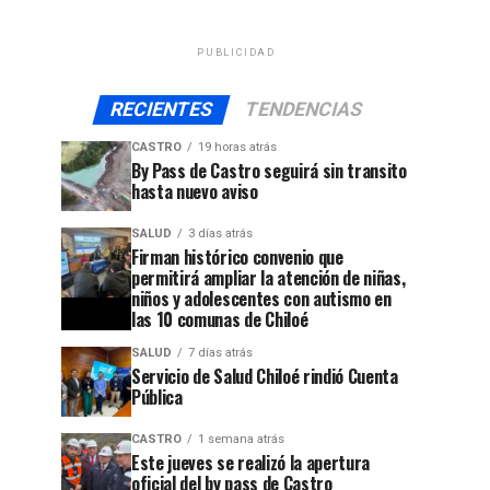
PUBLICIDAD
RECIENTES
TENDENCIAS
CASTRO
19 horas atrás
By Pass de Castro seguirá sin transito
hasta nuevo aviso
SALUD
3 días atrás
Firman histórico convenio que
permitirá ampliar la atención de niñas,
niños y adolescentes con autismo en
las 10 comunas de Chiloé
SALUD
7 días atrás
Servicio de Salud Chiloé rindió Cuenta
Pública
CASTRO
1 semana atrás
Este jueves se realizó la apertura
jo
oficial del by pass de Castro