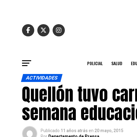
POLICIAL
SALUD
ED
ACTIVIDADES
Quellón tuvo ca
semana educació
Publicado
11 años atrás
en
20 mayo, 2015
Por
Departamento de Prensa