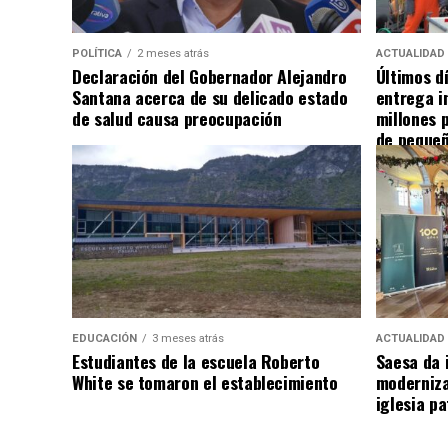
POLÍTICA
2 meses atrás
ACTUALIDAD
Declaración del Gobernador Alejandro
Últimos d
Santana acerca de su delicado estado
entrega i
de salud causa preocupación
millones 
de pequeñ
EDUCACIÓN
3 meses atrás
ACTUALIDAD
Estudiantes de la escuela Roberto
Saesa da i
White se tomaron el establecimiento
moderniza
iglesia pa