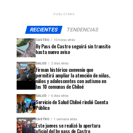
PUBLICIDAD
RECIENTES
TENDENCIAS
CASTRO
10 horas atrás
By Pass de Castro seguirá sin transito
hasta nuevo aviso
SALUD
2 días atrás
Firman histórico convenio que
permitirá ampliar la atención de niñas,
niños y adolescentes con autismo en
las 10 comunas de Chiloé
SALUD
6 días atrás
Servicio de Salud Chiloé rindió Cuenta
Pública
CASTRO
1 semana atrás
Este jueves se realizó la apertura
oficial del by pass de Castro