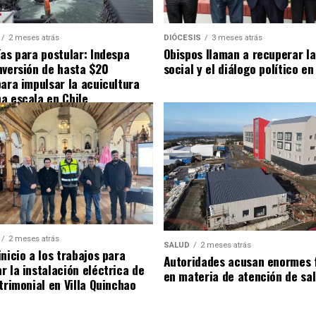
2 meses atrás
DIÓCESIS
3 meses atrás
ías para postular: Indespa
Obispos llaman a recuperar la
nversión de hasta $20
social y el diálogo político en
para impulsar la acuicultura
a escala en Chile
2 meses atrás
SALUD
2 meses atrás
nicio a los trabajos para
Autoridades acusan enormes 
r la instalación eléctrica de
en materia de atención de sa
trimonial en Villa Quinchao