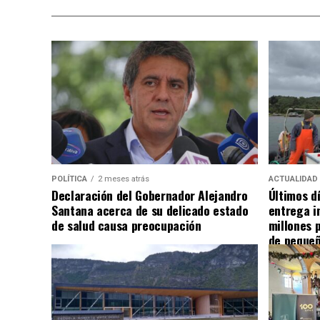
POLÍTICA
2 meses atrás
ACTUALIDAD
Declaración del Gobernador Alejandro
Últimos d
Santana acerca de su delicado estado
entrega i
de salud causa preocupación
millones 
de pequeñ