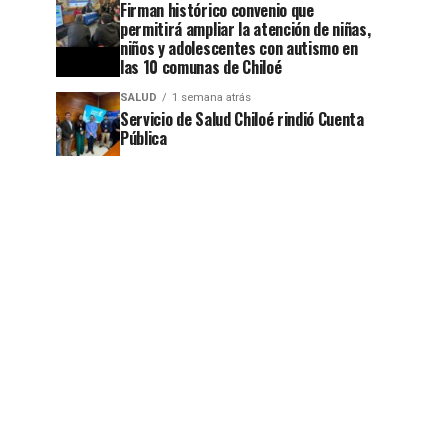
Firman histórico convenio que
permitirá ampliar la atención de niñas,
niños y adolescentes con autismo en
las 10 comunas de Chiloé
SALUD
1 semana atrás
Servicio de Salud Chiloé rindió Cuenta
Pública
jo