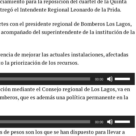
ciamiento para la reposición del cuartel de la Quinta
regó el Intendente Regional Leonardo de la Prida.
tes con el presidente regional de Bomberos Los Lagos,
 acompañado del superintendente de la institución de la
encia de mejorar las actuales instalaciones, afectadas
o la priorización de los recursos.
Utiliza
00:00
las
ición mediante el Consejo regional de Los Lagos, va en
teclas
Bomberos, que es además una política permanente en la
de
flecha
arriba/aba
Utiliza
para
00:00
las
aumentar
 de pesos son los que se han dispuesto para llevar a
teclas
o