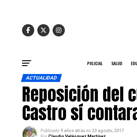
POLICIAL
SALUD
ED
ACTUALIDAD
Reposición del 
Castro sí contar
Publicado
9 años atrás
en
23 agosto, 2017
Por
Claudio Velásquez Martínez