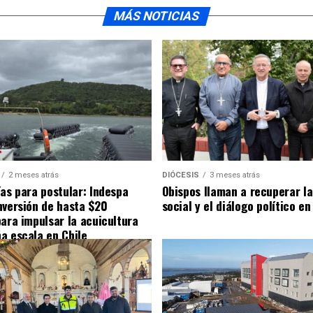
MÁS NOTICIAS
2 meses atrás
DIÓCESIS
3 meses atrás
ías para postular: Indespa
Obispos llaman a recuperar la
nversión de hasta $20
social y el diálogo político en
para impulsar la acuicultura
a escala en Chile