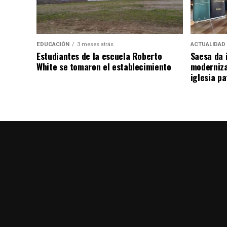
EDUCACIÓN
3 meses atrás
ACTUALIDAD
Estudiantes de la escuela Roberto
Saesa da i
White se tomaron el establecimiento
moderniza
iglesia pa