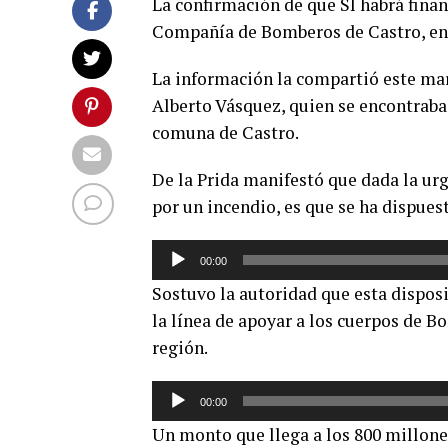
La confirmación de que SÍ habrá finan
Compañía de Bomberos de Castro, ent
La información la compartió este mar
Alberto Vásquez, quien se encontraba
comuna de Castro.
De la Prida manifestó que dada la urg
por un incendio, es que se ha dispuest
Reproductor
00:00
de
Sostuvo la autoridad que esta dispos
audio
la línea de apoyar a los cuerpos de 
región.
Reproductor
00:00
de
Un monto que llega a los 800 millones
audio