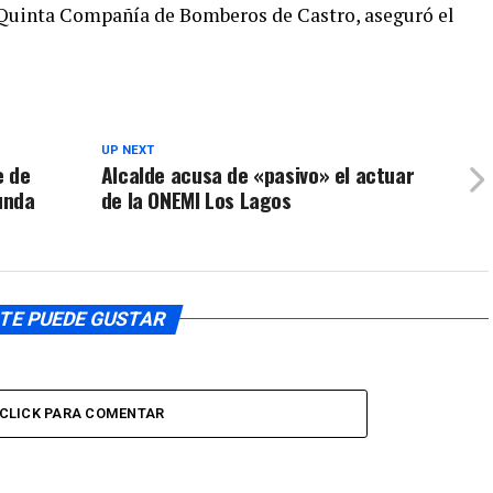
la Quinta Compañía de Bomberos de Castro, aseguró el
de
disminuir
flecha
el
arriba/aba
volumen.
para
aumentar
o
UP NEXT
e de
Alcalde acusa de «pasivo» el actuar
disminuir
unda
de la ONEMI Los Lagos
el
volumen.
TE PUEDE GUSTAR
CLICK PARA COMENTAR