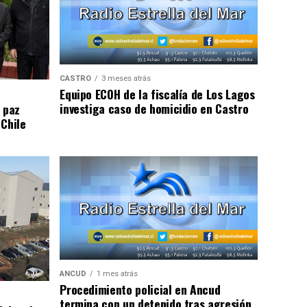
CASTRO
3 meses atrás
Equipo ECOH de la fiscalía de Los Lagos
investiga caso de homicidio en Castro
 paz
 Chile
ANCUD
1 mes atrás
Procedimiento policial en Ancud
termina con un detenido tras agresión