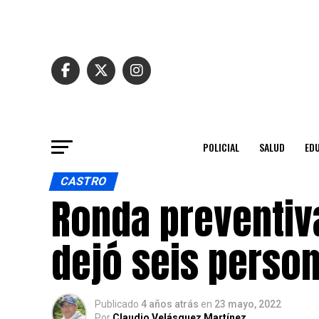
POLICIAL
SALUD
ED
CASTRO
Ronda preventiv
dejó seis perso
Publicado
4 años atrás
en
23 mayo, 2022
Por
Claudio Velásquez Martínez