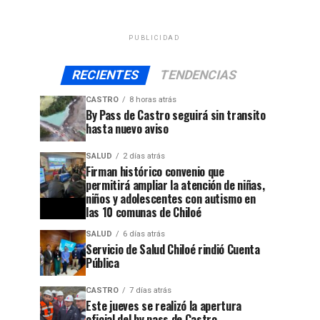
PUBLICIDAD
RECIENTES
TENDENCIAS
CASTRO
8 horas atrás
By Pass de Castro seguirá sin transito
hasta nuevo aviso
SALUD
2 días atrás
Firman histórico convenio que
permitirá ampliar la atención de niñas,
niños y adolescentes con autismo en
las 10 comunas de Chiloé
SALUD
6 días atrás
Servicio de Salud Chiloé rindió Cuenta
Pública
CASTRO
7 días atrás
Este jueves se realizó la apertura
oficial del by pass de Castro