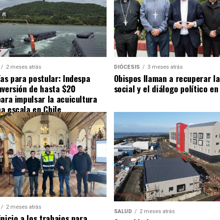
2 meses atrás
DIÓCESIS
3 meses atrás
ías para postular: Indespa
Obispos llaman a recuperar la
nversión de hasta $20
social y el diálogo político en
para impulsar la acuicultura
a escala en Chile
2 meses atrás
SALUD
2 meses atrás
nicio a los trabajos para