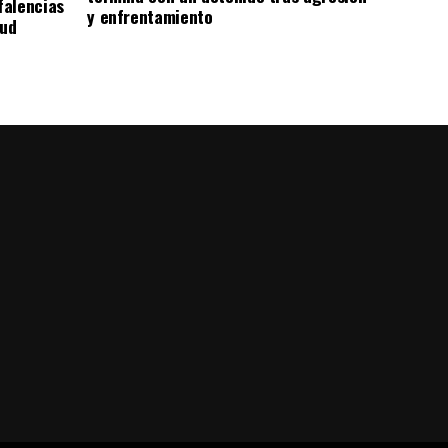
falencias
y enfrentamiento
lud