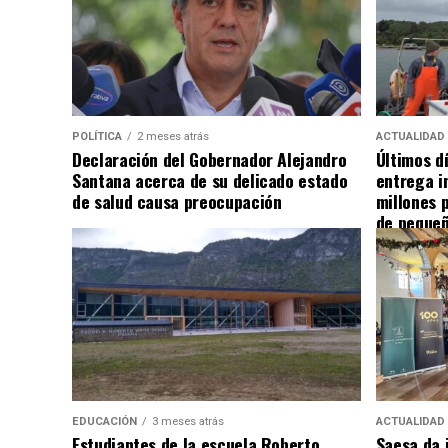
POLÍTICA
2 meses atrás
ACTUALIDAD
Declaración del Gobernador Alejandro
Últimos d
Santana acerca de su delicado estado
entrega i
de salud causa preocupación
millones 
de pequeñ
EDUCACIÓN
3 meses atrás
ACTUALIDAD
Estudiantes de la escuela Roberto
Saesa da i