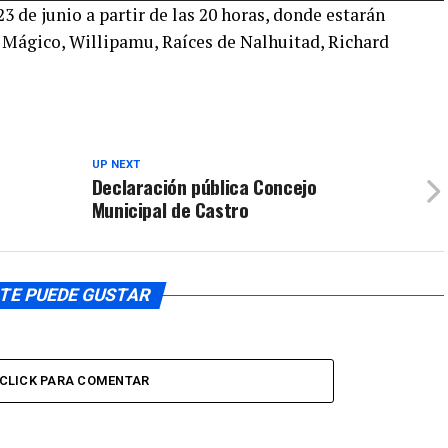
23 de junio a partir de las 20 horas, donde estarán
disminuir
teclas
 Mágico, Willipamu, Raíces de Nalhuitad, Richard
el
de
volumen.
flecha
arriba/aba
para
aumentar
o
UP NEXT
Declaración pública Concejo
disminuir
Municipal de Castro
el
volumen.
TE PUEDE GUSTAR
CLICK PARA COMENTAR