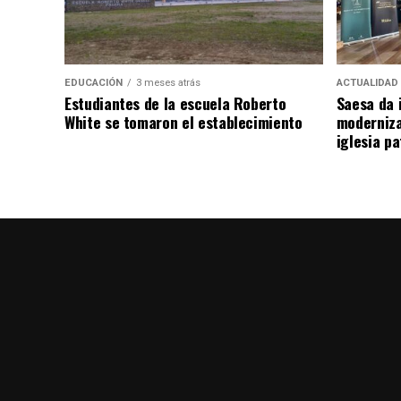
EDUCACIÓN
3 meses atrás
ACTUALIDAD
Estudiantes de la escuela Roberto
Saesa da i
White se tomaron el establecimiento
moderniza
iglesia pa