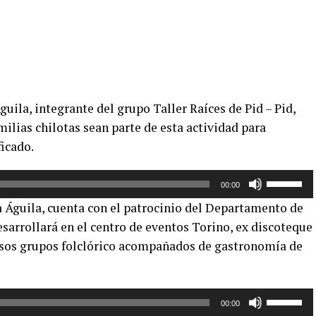
uila, integrante del grupo Taller Raíces de Pid – Pid,
milias chilotas sean parte de esta actividad para
ficado.
Utiliza
00:00
las
 Águila, cuenta con el patrocinio del Departamento de
teclas
sarrollará en el centro de eventos Torino, ex discoteque
de
rsos grupos folclórico acompañados de gastronomía de
flecha
arriba/aba
para
aumentar
Utiliza
00:00
o
las