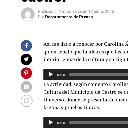
Publicado
11 años atrás
en
17 junio, 2015
Por
Departamento de Prensa
Así fue dado a conocer por Carolina Ág
quien señaló que la idea es que las fa
interiorizarse de la cultura y su signi
Reproductor
00:00
de
La actividad, según comentó Carolina
audio
Cultura del Municipio de Castro se de
Universo, donde se presentarán dive
la zona y pruebas tipicas.
Reproductor
00:00
de