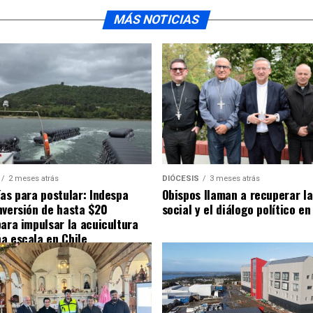
MÁS NOTICIAS
2 meses atrás
DIÓCESIS
3 meses atrás
ías para postular: Indespa
Obispos llaman a recuperar la
nversión de hasta $20
social y el diálogo político en
para impulsar la acuicultura
a escala en Chile