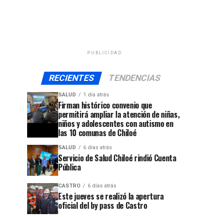
PUBLICIDAD
RECIENTES
TENDENCIAS
SALUD
1 día atrás
Firman histórico convenio que
permitirá ampliar la atención de niñas,
niños y adolescentes con autismo en
las 10 comunas de Chiloé
SALUD
6 días atrás
Servicio de Salud Chiloé rindió Cuenta
Pública
jo
CASTRO
6 días atrás
Este jueves se realizó la apertura
oficial del by pass de Castro