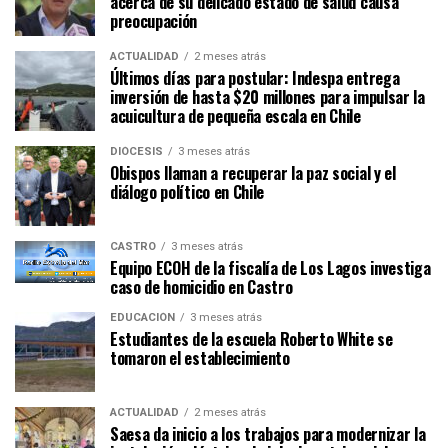
acerca de su delicado estado de salud causa
preocupación
ACTUALIDAD
2 meses atrás
Últimos días para postular: Indespa entrega
inversión de hasta $20 millones para impulsar la
acuicultura de pequeña escala en Chile
DIÓCESIS
3 meses atrás
Obispos llaman a recuperar la paz social y el
diálogo político en Chile
CASTRO
3 meses atrás
Equipo ECOH de la fiscalía de Los Lagos investiga
caso de homicidio en Castro
EDUCACIÓN
3 meses atrás
Estudiantes de la escuela Roberto White se
tomaron el establecimiento
ACTUALIDAD
2 meses atrás
Saesa da inicio a los trabajos para modernizar la