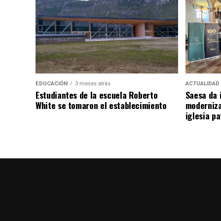
EDUCACIÓN
3 meses atrás
ACTUALIDAD
Estudiantes de la escuela Roberto
Saesa da i
White se tomaron el establecimiento
moderniza
iglesia pa