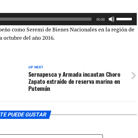
Utiliza
00:00
las
eño como Seremi de Bienes Nacionales en la región de
teclas
a octubre del año 2016.
de
flecha
arriba/aba
para
UP NEXT
aumentar
Sernapesca y Armada incautan Choro
o
Zapato extraído de reserva marina en
disminuir
Putemún
el
volumen.
TE PUEDE GUSTAR