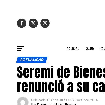
POLICIAL
SALUD
ED
ACTUALIDAD
Seremi de Biene
renunció a su c
Publicado
10 años atrás
en
25 octubre, 2016
Por
Departamento de Prensa