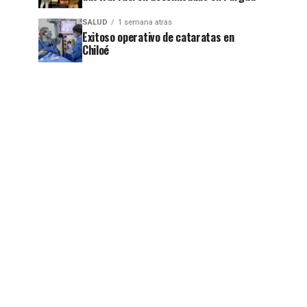
SALUD
1 semana atrás
Exitoso operativo de cataratas en
Chiloé
jo