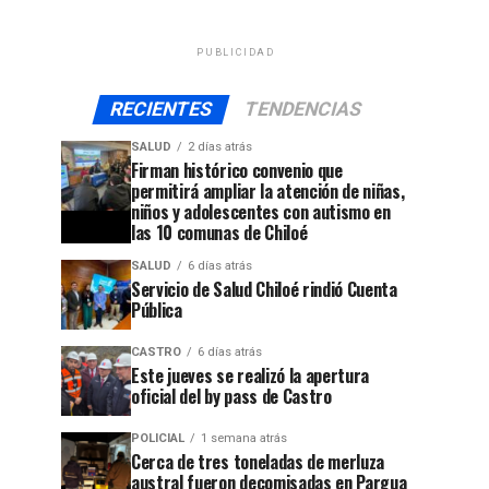
PUBLICIDAD
RECIENTES
TENDENCIAS
SALUD
2 días atrás
Firman histórico convenio que
permitirá ampliar la atención de niñas,
niños y adolescentes con autismo en
las 10 comunas de Chiloé
SALUD
6 días atrás
Servicio de Salud Chiloé rindió Cuenta
Pública
CASTRO
6 días atrás
Este jueves se realizó la apertura
oficial del by pass de Castro
POLICIAL
1 semana atrás
Cerca de tres toneladas de merluza
austral fueron decomisadas en Pargua