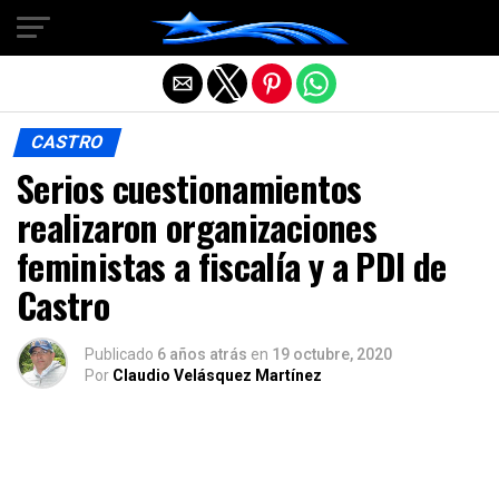
Salir de la versión móvil
CASTRO
Serios cuestionamientos
realizaron organizaciones
feministas a fiscalía y a PDI de
Castro
Publicado
6 años atrás
en
19 octubre, 2020
Por
Claudio Velásquez Martínez