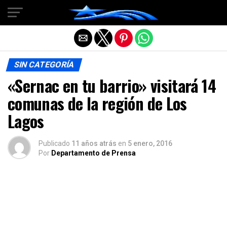
Salir de la versión móvil
SIN CATEGORÍA
«Sernac en tu barrio» visitará 14
comunas de la región de Los
Lagos
Publicado
11 años atrás
en
5 enero, 2016
Por
Departamento de Prensa