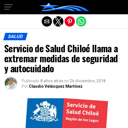
Salir de la versión móvil
SALUD
Servicio de Salud Chiloé llama a
extremar medidas de seguridad
y autocuidado
Publicado
8 años atrás
en
26 diciembre, 2018
Por
Claudio Velásquez Martínez