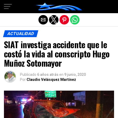
Salir de la versión móvil
ACTUALIDAD
SIAT investiga accidente que le
costó la vida al conscripto Hugo
Muñoz Sotomayor
Publicado
6 años atrás
en
9 junio, 2020
Por
Claudio Velásquez Martínez