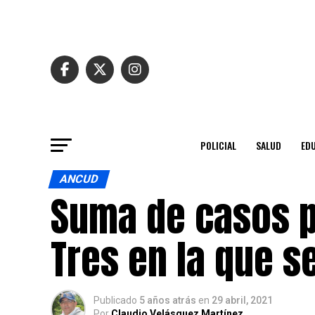
POLICIAL
SALUD
ED
ANCUD
Suma de casos p
Tres en la que 
Publicado
5 años atrás
en
29 abril, 2021
Por
Claudio Velásquez Martínez