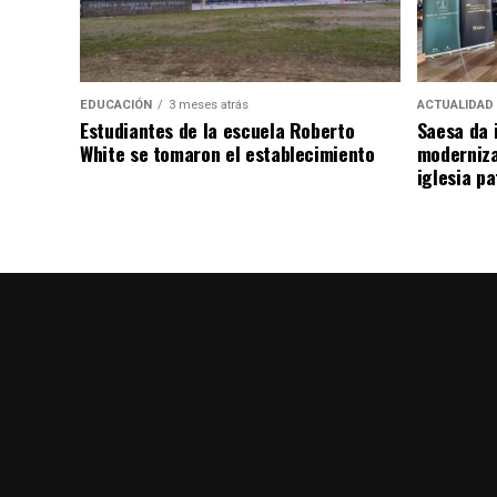
EDUCACIÓN
3 meses atrás
ACTUALIDAD
Estudiantes de la escuela Roberto
Saesa da i
White se tomaron el establecimiento
moderniza
iglesia pa