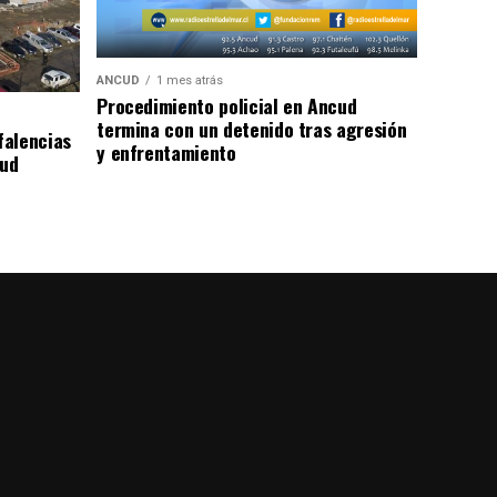
ANCUD
1 mes atrás
Procedimiento policial en Ancud
termina con un detenido tras agresión
falencias
y enfrentamiento
lud