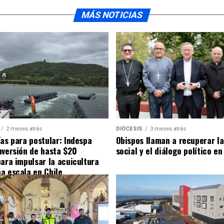
MÁS NOTICIAS
2 meses atrás
DIÓCESIS
3 meses atrás
ías para postular: Indespa
Obispos llaman a recuperar la
nversión de hasta $20
social y el diálogo político en
para impulsar la acuicultura
a escala en Chile