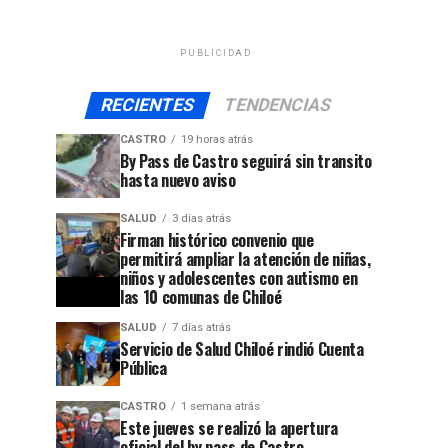
PUBLICIDAD
RECIENTES
TENDENCIAS
CASTRO
19 horas atrás
By Pass de Castro seguirá sin transito
hasta nuevo aviso
SALUD
3 días atrás
Firman histórico convenio que
permitirá ampliar la atención de niñas,
niños y adolescentes con autismo en
las 10 comunas de Chiloé
SALUD
7 días atrás
Servicio de Salud Chiloé rindió Cuenta
Pública
CASTRO
1 semana atrás
Este jueves se realizó la apertura
oficial del by pass de Castro