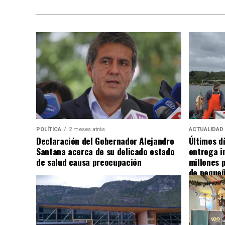
POLÍTICA
2 meses atrás
ACTUALIDAD
Declaración del Gobernador Alejandro
Últimos d
Santana acerca de su delicado estado
entrega i
de salud causa preocupación
millones 
de pequeñ