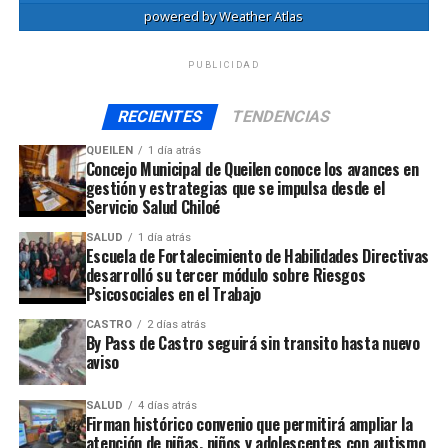
powered by
Weather Atlas
PUBLICIDAD
RECIENTES
TENDENCIAS
QUEILEN
1 día atrás
Concejo Municipal de Queilen conoce los avances en
gestión y estrategias que se impulsa desde el
Servicio Salud Chiloé
SALUD
1 día atrás
Escuela de Fortalecimiento de Habilidades Directivas
desarrolló su tercer módulo sobre Riesgos
Psicosociales en el Trabajo
CASTRO
2 días atrás
By Pass de Castro seguirá sin transito hasta nuevo
aviso
SALUD
4 días atrás
Firman histórico convenio que permitirá ampliar la
atención de niñas, niños y adolescentes con autismo