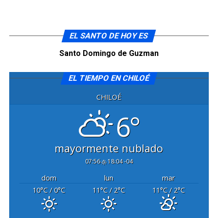
EL SANTO DE HOY ES
Santo Domingo de Guzman
EL TIEMPO EN CHILOÉ
CHILOÉ
6°
mayormente nublado
07:56
18:04 -04
dom
lun
mar
10
°C
/ 0
°C
11
°C
/ 2
°C
11
°C
/ 2
°C