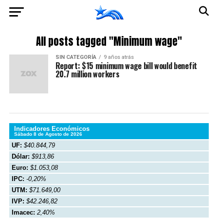
All posts tagged "Minimum wage"
SIN CATEGORÍA
9 años atrás
Report: $15 minimum wage bill would benefit
20.7 million workers
Indicadores Económicos
Sábado 8 de Agosto de 2026
UF:
$40.844,79
Dólar:
$913,86
Euro:
$1.053,08
IPC:
-0,20%
UTM:
$71.649,00
IVP:
$42.246,82
Imacec:
2,40%