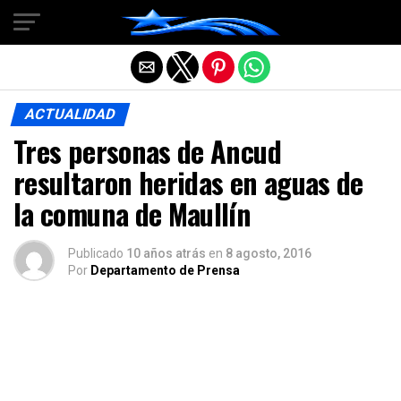
Salir de la versión móvil
ACTUALIDAD
Tres personas de Ancud
resultaron heridas en aguas de
la comuna de Maullín
Publicado
10 años atrás
en
8 agosto, 2016
Por
Departamento de Prensa