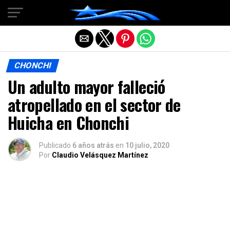
Salir de la versión móvil
CHONCHI
Un adulto mayor falleció
atropellado en el sector de
Huicha en Chonchi
Publicado
6 años atrás
en
10 julio, 2020
Por
Claudio Velásquez Martínez