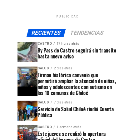
PUBLICIDAD
RECIENTES
TENDENCIAS
CASTRO
17 horas atrás
By Pass de Castro seguirá sin transito
hasta nuevo aviso
SALUD
2 días atrás
Firman histórico convenio que
permitirá ampliar la atención de niñas,
niños y adolescentes con autismo en
las 10 comunas de Chiloé
SALUD
7 días atrás
Servicio de Salud Chiloé rindió Cuenta
Pública
CASTRO
1 semana atrás
Este jueves se realizó la apertura
oficial del by pass de Castro