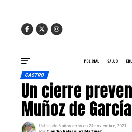
POLICIAL
SALUD
ED
CASTRO
Un cierre preven
Muñoz de García
Publicado
5 años atrás
en
24 noviembre, 2021
Por
Claudio Velásquez Martínez