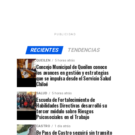
PUBLICIDAD
RECIENTES
TENDENCIAS
QUEILEN
5 horas atrás
Concejo Municipal de Queilen conoce
los avances en gestión y estrategias
que se impulsa desde el Servicio Salud
Chiloé
SALUD
5 horas atrás
Escuela de Fortalecimiento de
Habilidades Directivas desarrolló su
tercer módulo sobre Riesgos
Psicosociales en el Trabajo
CASTRO
1 día atrás
By Pass de Castro seguirá sin transito