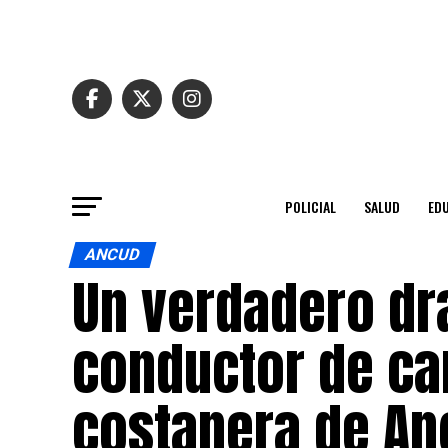
POLICIAL
SALUD
ED
ANCUD
Un verdadero dr
conductor de ca
costanera de An