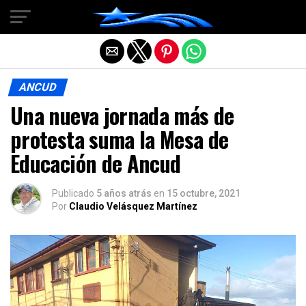
Salir de la versión móvil
ANCUD
Una nueva jornada más de
protesta suma la Mesa de
Educación de Ancud
Publicado
5 años atrás
en
15 octubre, 2021
Por
Claudio Velásquez Martínez