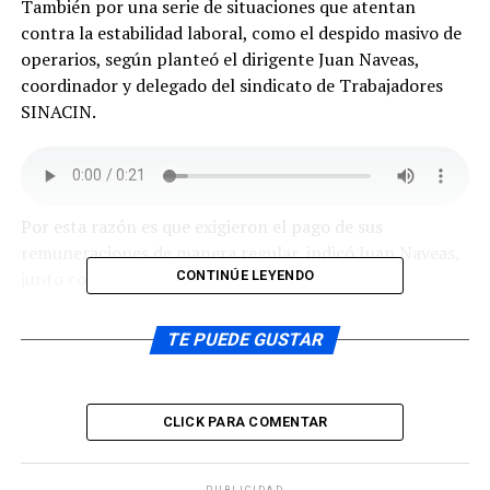
También por una serie de situaciones que atentan
contra la estabilidad laboral, como el despido masivo de
operarios, según planteó el dirigente Juan Naveas,
coordinador y delegado del sindicato de Trabajadores
SINACIN.
Por esta razón es que exigieron el pago de sus
remuneraciones de manera regular, indicó Juan Naveas,
junto con pedir una mesa de trabajo.
CONTINÚE LEYENDO
TE PUEDE GUSTAR
Se informó que en la jornada del día miércoles se llegó a
un acuerdo entre las partes y finalmente se depuso la
CLICK PARA COMENTAR
huelga de este grupo de operarios.
PUBLICIDAD