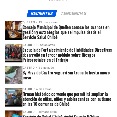
ARTÍCULOS RELACIONADOS:
UP NEXT
RECIENTES
TENDENCIAS
Puente Chacao podría estar listo recién en 2028
QUEILEN
19 horas atrás
NO TE PIERDAS
Concejo Municipal de Queilen conoce los avances en
Casi un centenar de trabajadores del Puente Chacao se
gestión y estrategias que se impulsa desde el
encuentra en paro de actividades
Servicio Salud Chiloé
SALUD
19 horas atrás
Escuela de Fortalecimiento de Habilidades Directivas
desarrolló su tercer módulo sobre Riesgos
Psicosociales en el Trabajo
CASTRO
2 días atrás
By Pass de Castro seguirá sin transito hasta nuevo
aviso
SALUD
4 días atrás
Firman histórico convenio que permitirá ampliar la
atención de niñas, niños y adolescentes con autismo
en las 10 comunas de Chiloé
SALUD
1 semana atrás
Servicio de Salud Chiloé rindió Cuenta Pública