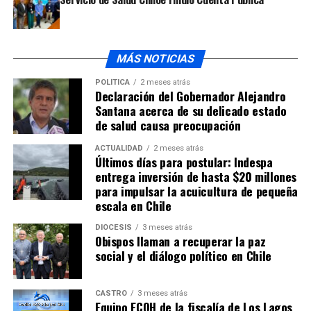
MÁS NOTICIAS
POLÍTICA
2 meses atrás
Declaración del Gobernador Alejandro
Santana acerca de su delicado estado
de salud causa preocupación
ACTUALIDAD
2 meses atrás
Últimos días para postular: Indespa
entrega inversión de hasta $20 millones
para impulsar la acuicultura de pequeña
escala en Chile
DIÓCESIS
3 meses atrás
Obispos llaman a recuperar la paz
social y el diálogo político en Chile
CASTRO
3 meses atrás
Equipo ECOH de la fiscalía de Los Lagos