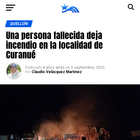
Ir a la versión móvil
QUELLÓN
Una persona fallecida deja
incendio en la localidad de
Curanué
Publicado
4 años atrás
en
5 septiembre, 2022
Por
Claudio Velásquez Martínez