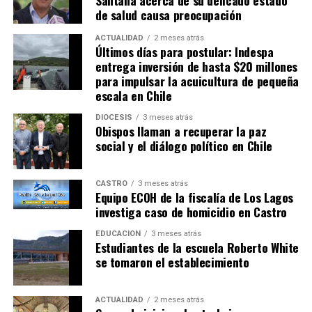
Santana acerca de su delicado estado
de salud causa preocupación
ACTUALIDAD
2 meses atrás
Últimos días para postular: Indespa
entrega inversión de hasta $20 millones
para impulsar la acuicultura de pequeña
escala en Chile
DIÓCESIS
3 meses atrás
Obispos llaman a recuperar la paz
social y el diálogo político en Chile
CASTRO
3 meses atrás
Equipo ECOH de la fiscalía de Los Lagos
investiga caso de homicidio en Castro
EDUCACIÓN
3 meses atrás
Estudiantes de la escuela Roberto White
se tomaron el establecimiento
ACTUALIDAD
2 meses atrás