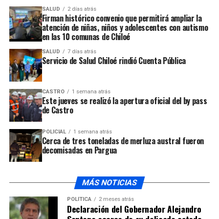
SALUD
2 días atrás
Firman histórico convenio que permitirá ampliar la
atención de niñas, niños y adolescentes con autismo
en las 10 comunas de Chiloé
SALUD
7 días atrás
Servicio de Salud Chiloé rindió Cuenta Pública
CASTRO
1 semana atrás
Este jueves se realizó la apertura oficial del by pass
de Castro
POLICIAL
1 semana atrás
Cerca de tres toneladas de merluza austral fueron
decomisadas en Pargua
MÁS NOTICIAS
POLÍTICA
2 meses atrás
Declaración del Gobernador Alejandro