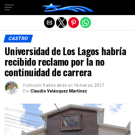
Salir de la versión móvil
CASTRO
Universidad de Los Lagos habría
recibido reclamo por la no
continuidad de carrera
Publicado
9 años atrás
en
16 marzo, 2017
Por
Claudio Velásquez Martínez