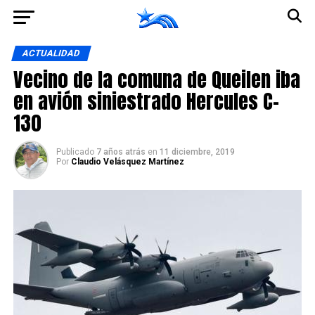
Ir a la versión móvil
ACTUALIDAD
Vecino de la comuna de Queilen iba
en avión siniestrado Hercules C-
130
Publicado
7 años atrás
en
11 diciembre, 2019
Por
Claudio Velásquez Martínez