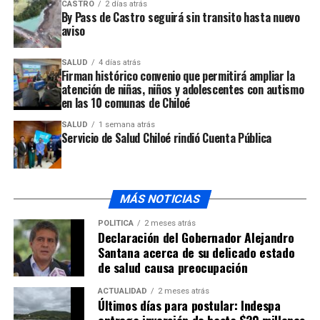
CASTRO
2 días atrás
By Pass de Castro seguirá sin transito hasta nuevo
aviso
ARTÍCULOS RELACIONADOS:
UP NEXT
SALUD
4 días atrás
Una declaración hizo pública la mesa de trabajo “No
Firman histórico convenio que permitirá ampliar la
más Vertederos en Mocopulli”
atención de niñas, niños y adolescentes con autismo
en las 10 comunas de Chiloé
NO TE PIERDAS
Comenzó la instalación del Pilote de prueba en la ribera
SALUD
1 semana atrás
norte del Canal de Chacao
Servicio de Salud Chiloé rindió Cuenta Pública
MÁS NOTICIAS
POLÍTICA
2 meses atrás
Declaración del Gobernador Alejandro
Santana acerca de su delicado estado
de salud causa preocupación
ACTUALIDAD
2 meses atrás
Últimos días para postular: Indespa
entrega inversión de hasta $20 millones