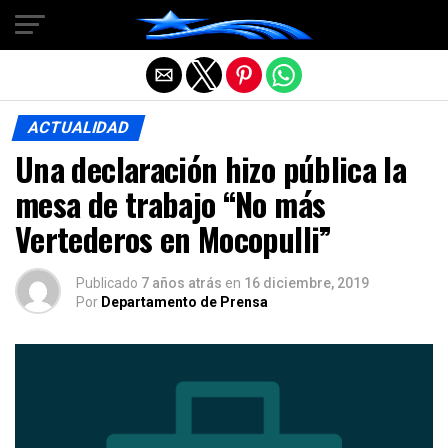
Salir de la versión móvil
ACTUALIDAD
Una declaración hizo pública la
mesa de trabajo “No más
Vertederos en Mocopulli”
Publicado
7 años atrás
en
16 diciembre, 2019
Por
Departamento de Prensa