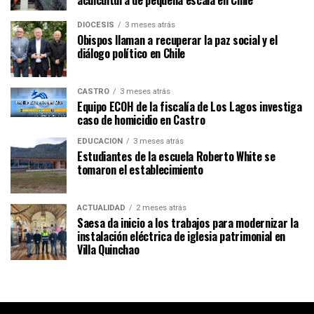
acuicultura de pequeña escala en Chile
DIÓCESIS
3 meses atrás
Obispos llaman a recuperar la paz social y el
diálogo político en Chile
CASTRO
3 meses atrás
Equipo ECOH de la fiscalía de Los Lagos investiga
caso de homicidio en Castro
EDUCACIÓN
3 meses atrás
Estudiantes de la escuela Roberto White se
tomaron el establecimiento
ACTUALIDAD
2 meses atrás
Saesa da inicio a los trabajos para modernizar la
instalación eléctrica de iglesia patrimonial en
Villa Quinchao