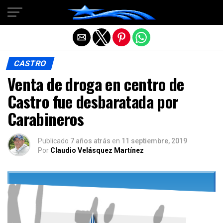
Salir de la versión móvil
CASTRO
Venta de droga en centro de
Castro fue desbaratada por
Carabineros
Publicado
7 años atrás
en
11 septiembre, 2019
Por
Claudio Velásquez Martínez