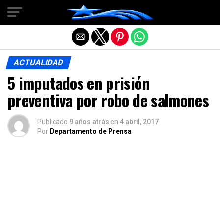
Salir de la versión móvil
ACTUALIDAD
5 imputados en prisión
preventiva por robo de salmones
Publicado
9 años atrás
en
4 abril, 2017
Por
Departamento de Prensa