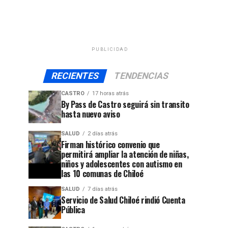
PUBLICIDAD
RECIENTES
TENDENCIAS
CASTRO
17 horas atrás
By Pass de Castro seguirá sin transito
hasta nuevo aviso
SALUD
2 días atrás
Firman histórico convenio que
permitirá ampliar la atención de niñas,
niños y adolescentes con autismo en
las 10 comunas de Chiloé
SALUD
7 días atrás
Servicio de Salud Chiloé rindió Cuenta
Pública