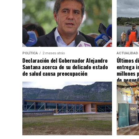
POLÍTICA
2 meses atrás
ACTUALIDAD
Declaración del Gobernador Alejandro
Últimos d
Santana acerca de su delicado estado
entrega i
de salud causa preocupación
millones 
de pequeñ