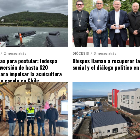
2 meses atrás
DIÓCESIS
3 meses atrás
ías para postular: Indespa
Obispos llaman a recuperar la
nversión de hasta $20
social y el diálogo político en
para impulsar la acuicultura
a escala en Chile