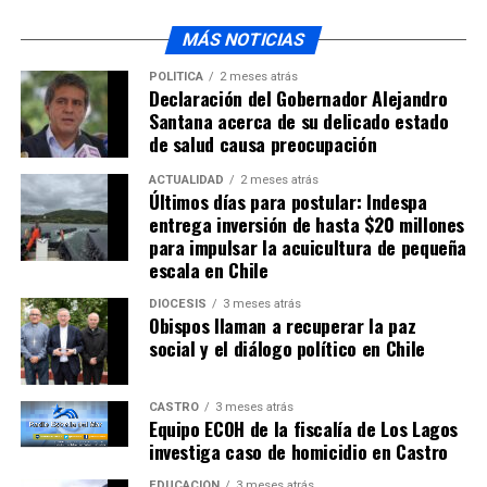
Centro de rehabilitacion recibe nuevo vehículo
MÁS NOTICIAS
POLÍTICA
2 meses atrás
Declaración del Gobernador Alejandro
Santana acerca de su delicado estado
de salud causa preocupación
ACTUALIDAD
2 meses atrás
Últimos días para postular: Indespa
entrega inversión de hasta $20 millones
para impulsar la acuicultura de pequeña
escala en Chile
DIÓCESIS
3 meses atrás
Obispos llaman a recuperar la paz
social y el diálogo político en Chile
CASTRO
3 meses atrás
Equipo ECOH de la fiscalía de Los Lagos
investiga caso de homicidio en Castro
EDUCACIÓN
3 meses atrás