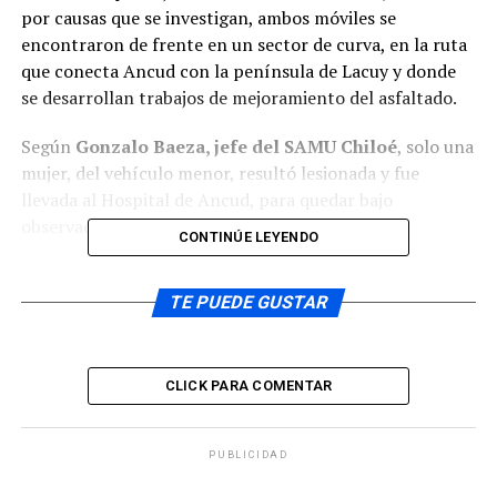
por causas que se investigan, ambos móviles se
encontraron de frente en un sector de curva, en la ruta
que conecta Ancud con la península de Lacuy y donde
se desarrollan trabajos de mejoramiento del asfaltado.
Según
Gonzalo Baeza, jefe del SAMU Chiloé
, solo una
mujer, del vehículo menor, resultó lesionada y fue
llevada al Hospital de Ancud, para quedar bajo
observación.
CONTINÚE LEYENDO
TE PUEDE GUSTAR
Sobre este accidente se refirió el
administrador
municipal, Alexis Latorre
, especialmente porque se vio
CLICK PARA COMENTAR
involucrado el camión recolector de basura.
PUBLICIDAD