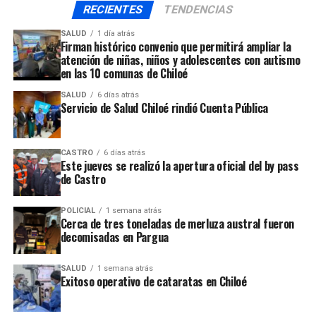
En un resumen de los hechos policiales del fin de
RECIENTES
TENDENCIAS
semana, un accidente de tránsito tuvo lugar en Punta
SALUD
1 día atrás
Diamante, en la ciudad de Castro, el viernes pasado
Firman histórico convenio que permitirá ampliar la
atención de niñas, niños y adolescentes con autismo
cerca de la medianoche, dejando una persona lesionada,
en las 10 comunas de Chiloé
tras un choque por alcance, informó
Gonzalo Baeza,
jefe del SAMU Chiloé.
SALUD
6 días atrás
Servicio de Salud Chiloé rindió Cuenta Pública
CASTRO
6 días atrás
Este jueves se realizó la apertura oficial del by pass
Los antecedentes del caso quedaron en manos del
de Castro
ministerio Público en las comunas de Ancud y Castro,
respectivamente.
POLICIAL
1 semana atrás
Cerca de tres toneladas de merluza austral fueron
decomisadas en Pargua
ARTÍCULOS RELACIONADOS:
UP NEXT
SALUD
1 semana atrás
Hospital de Ancud reforzó las medidas de prevención
Exitoso operativo de cataratas en Chiloé
ante casos de funcionarios contagiados de Covid-19
NO TE PIERDAS