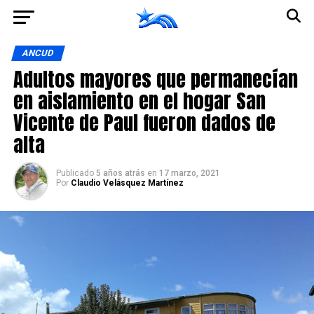
Ir a la versión móvil
ANCUD
Adultos mayores que permanecían
en aislamiento en el hogar San
Vicente de Paul fueron dados de
alta
Publicado
5 años atrás
en
17 marzo, 2021
Por
Claudio Velásquez Martínez