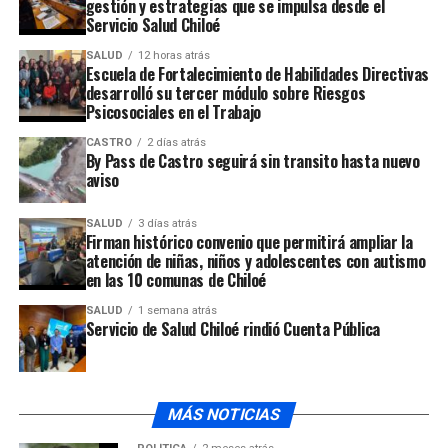
gestión y estrategias que se impulsa desde el
Servicio Salud Chiloé
Finalmente el informe del Hogar San Vicente de Paul
SALUD
12 horas atrás
Escuela de Fortalecimiento de Habilidades Directivas
comunica que durante el fin de semana dos residentes
desarrolló su tercer módulo sobre Riesgos
presentaron complicaciones de salud que, según se
Psicosociales en el Trabajo
informó por el equipo médico del Hospital de Ancud, no
se asocian al Covid-19 ni a la vacuna que recibieron el
CASTRO
2 días atrás
By Pass de Castro seguirá sin transito hasta nuevo
sábado.
aviso
ARTÍCULOS RELACIONADOS:
SALUD
3 días atrás
Firman histórico convenio que permitirá ampliar la
UP NEXT
atención de niñas, niños y adolescentes con autismo
Luego de cuatro días de búsqueda, fue encontrado sin
en las 10 comunas de Chiloé
vida a vecino de Linao
SALUD
1 semana atrás
Servicio de Salud Chiloé rindió Cuenta Pública
NO TE PIERDAS
Diversas manifestaciones han realizado funcionarios de
los hospitales de Ancud y Chaitén
MÁS NOTICIAS