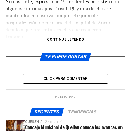
No obstante, expresa que 19 residentes persisten con
algunos síntomas post Covid-19, y una de ellos se
mantendrá en observación por el equipo de
hospitalización domiciliaria del Hospital de Ancud,
debido a que presenta secuelas que requieren
tratamiento médico.
CONTINÚE LEYENDO
Respecto de esta información, la directora del Cesfam
Pudeto Bajo, Ximena Bohle, aclaró que
NO ha sido dado
TE PUEDE GUSTAR
por terminado el brote de coronavirus
, porque aún
quedan pacientes activos.
CLICK PARA COMENTAR
PUBLICIDAD
Respecto de las altas de pacientes, la directora del
Centro de salud familiar puntualizó cuál es el estado de
RECIENTES
TENDENCIAS
ellos.
QUEILEN
12 horas atrás
Concejo Municipal de Queilen conoce los avances en